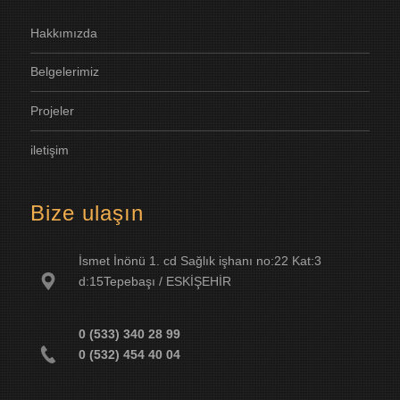
H
akkımızda
B
elgelerimiz
P
rojeler
i
letişim
Bize ulaşın
İsmet İnönü 1. cd Sağlık işhanı no:22 Kat:3
d:15Tepebaşı / ESKİŞEHİR
0 (533) 340 28 99
0 (532) 454 40 04