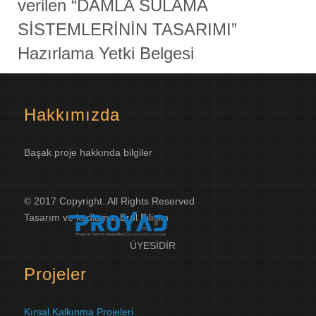
verilen “DAMLA SULAMA
SİSTEMLERİNİN TASARIMI”
Hazırlama Yetki Belgesi
Hakkımızda
Başak proje hakkında bilgiler
© 2017 Copyright. All Rights Reserved
Tasarım ve kodlama:
Erol Bilişim
ÜYESİDİR
Projeler
Kırsal Kalkınma Projeleri