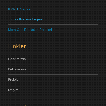
IPARD
Projeleri
Toprak Koruma
Projeleri
Mera Geri Dönüşüm Projeleri
Linkler
H
akkımızda
B
elgelerimiz
P
rojeler
i
letişim