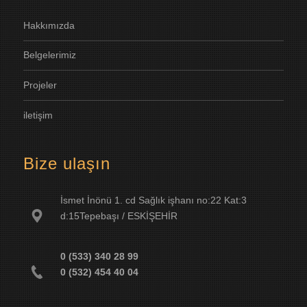
H
akkımızda
B
elgelerimiz
P
rojeler
i
letişim
Bize ulaşın
İsmet İnönü 1. cd Sağlık işhanı no:22 Kat:3
d:15Tepebaşı / ESKİŞEHİR
0 (533) 340 28 99
0 (532) 454 40 04